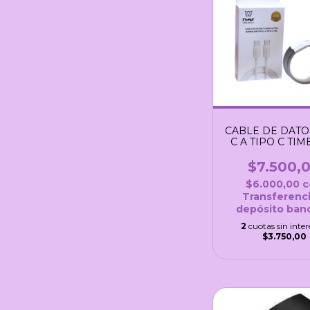
CABLE DE DATO
C A TIPO C TIM
$7.500,
$6.000,00
c
Transferenci
depósito banc
2
cuotas sin inter
$3.750,00