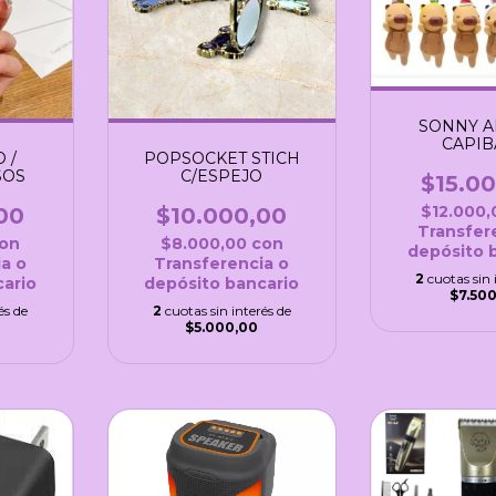
SONNY A
CAPIB
POPSOCKET STICH
 /
C/ESPEJO
SOS
$15.0
$12.000
$10.000,00
00
Transfer
$8.000,00
con
on
depósito 
Transferencia o
a o
2
cuotas sin 
depósito bancario
ario
$7.50
2
cuotas sin interés de
és de
$5.000,00