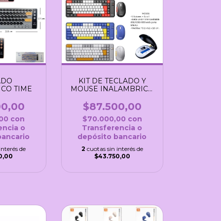
ADO
KIT DE TECLADO Y
CO TIME
MOUSE INALAMBRICO
NOGA
00,00
$87.500,00
,00
con
$70.000,00
con
encia o
Transferencia o
bancario
depósito bancario
interés de
2
cuotas sin interés de
0,00
$43.750,00