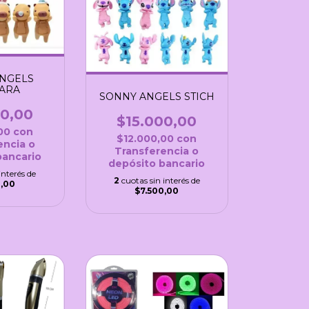
NGELS
ARA
SONNY ANGELS STICH
00,00
$15.000,00
,00
con
$12.000,00
con
encia o
Transferencia o
bancario
depósito bancario
interés de
2
cuotas sin interés de
0,00
$7.500,00