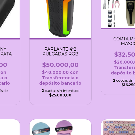
CORTA P
MASC
RECAR
ONY
PARLANTE 4*2
$32.5
(PATA
PULGADAS RGB
)
$26.000
00
$50.000,00
Transfer
con
$40.000,00
con
depósito 
a o
Transferencia o
2
cuotas sin 
ario
depósito bancario
$16.25
és de
2
cuotas sin interés de
$25.000,00