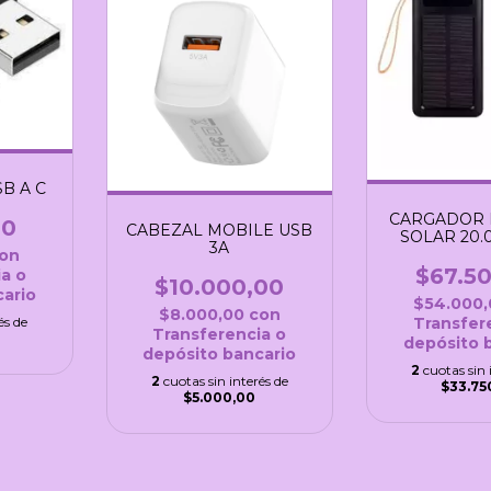
B A C
CARGADOR 
00
CABEZAL MOBILE USB
SOLAR 20.
3A
on
$67.5
a o
$10.000,00
ario
$54.000
$8.000,00
con
Transfer
és de
Transferencia o
depósito 
depósito bancario
2
cuotas sin 
2
cuotas sin interés de
$33.75
$5.000,00