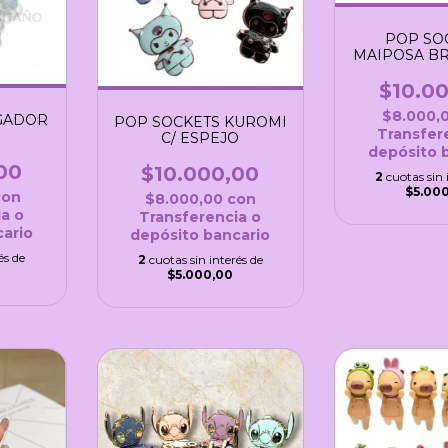
POP SO
MAIPOSA BR
SOPO
$10.0
$8.000,
GADOR
POP SOCKETS KUROMI
Transfer
C/ ESPEJO
depósito 
00
$10.000,00
2
cuotas sin 
$5.00
con
$8.000,00
con
a o
Transferencia o
ario
depósito bancario
és de
2
cuotas sin interés de
$5.000,00