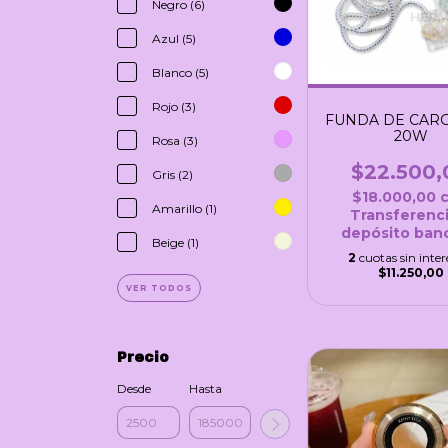
Negro (6)
Azul (5)
Blanco (5)
Rojo (3)
FUNDA DE CAR
20W
Rosa (3)
$22.500,
Gris (2)
$18.000,00
Amarillo (1)
Transferenci
depósito banc
Beige (1)
2
cuotas sin inter
$11.250,00
VER TODOS
Precio
Desde
Hasta