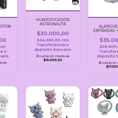
HUMIDIFICADOR
ASTRONAUTA
GSTON
ALARGUE 
ENTRADAS + 
$30.000,00
TIPO
00
$35.0
$24.000,00
con
Transferencia o
con
$28.000
depósito bancario
a o
Transfer
ario
depósito 
2
cuotas sin interés de
$15.000,00
és de
2
cuotas sin 
$17.50