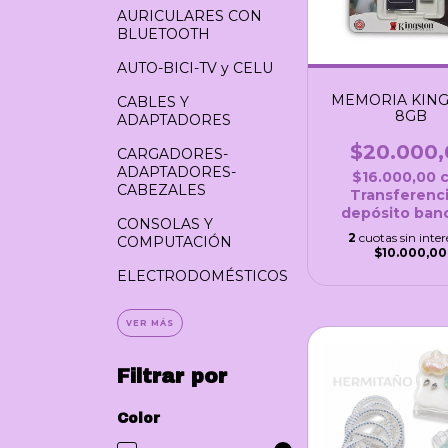
AURICULARES CON
BLUETOOTH
AUTO-BICI-TV y CELU
MEMORIA KIN
CABLES Y
8GB
ADAPTADORES
$20.000,
CARGADORES-
ADAPTADORES-
$16.000,00
CABEZALES
Transferenci
depósito banc
CONSOLAS Y
2
cuotas sin inter
COMPUTACIÓN
$10.000,00
ELECTRODOMÉSTICOS
VER MÁS
Filtrar por
Color