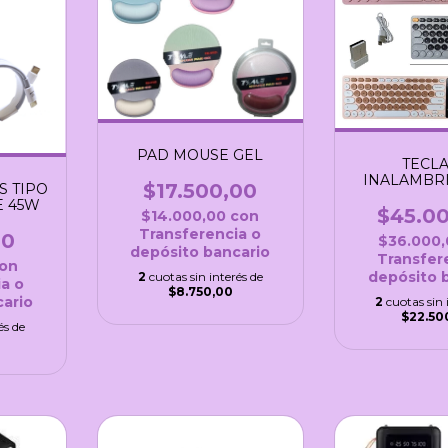
PAD MOUSE GEL
TECL
INALAMBRI
$17.500,00
S TIPO
E 45W
$45.0
$14.000,00
con
Transferencia o
00
$36.000
depósito bancario
Transfer
on
depósito 
2
cuotas sin interés de
a o
$8.750,00
ario
2
cuotas sin 
$22.50
és de