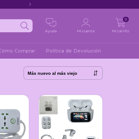
Hola 2
0
Ayuda
Mi cuenta
Mi carrito
Cómo Comprar
Política de Devolución