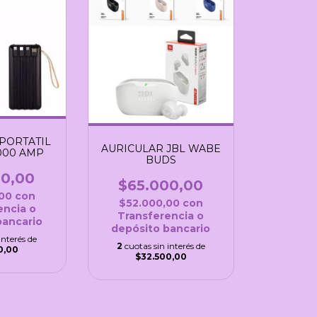
PORTATIL
AURICULAR JBL WABE
000 AMP
BUDS
00,00
$65.000,00
,00
con
$52.000,00
con
encia o
Transferencia o
bancario
depósito bancario
interés de
2
cuotas sin interés de
0,00
$32.500,00