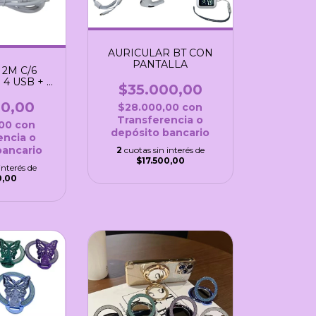
AURICULAR BT CON
PANTALLA
2M C/6
4 USB + 2
$35.000,00
 C
00,00
$28.000,00
con
Transferencia o
,00
con
depósito bancario
encia o
bancario
2
cuotas sin interés de
$17.500,00
interés de
0,00