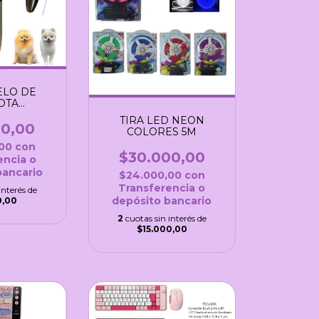
ELO DE
OTA
GABLE
TIRA LED NEON
00,00
COLORES 5M
,00
con
$30.000,00
encia o
bancario
$24.000,00
con
Transferencia o
interés de
depósito bancario
0,00
2
cuotas sin interés de
$15.000,00