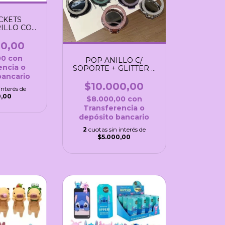
CKETS
ILLO CON
RTE
00,00
00
con
POP ANILLO C/
encia o
SOPORTE + GLITTER +
ESPEJO
bancario
$10.000,00
interés de
0,00
$8.000,00
con
Transferencia o
depósito bancario
2
cuotas sin interés de
$5.000,00