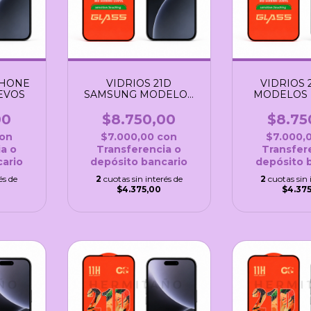
PHONE
VIDRIOS 21D
VIDRIOS 
EVOS
SAMSUNG MODELOS
MODELOS
NUEVOS
00
$8.750,00
$8.75
on
$7.000,00
con
$7.000,
a o
Transferencia o
Transfer
ario
depósito bancario
depósito 
és de
2
cuotas sin interés de
2
cuotas sin 
$4.375,00
$4.37