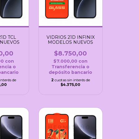
21D TCL
VIDRIOS 21D INFINIX
 NUEVOS
MODELOS NUEVOS
0,00
$8.750,00
00
con
$7.000,00
con
encia o
Transferencia o
bancario
depósito bancario
interés de
2
cuotas sin interés de
5,00
$4.375,00