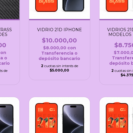
TRASS
VIDRIO 21D IPHONE
VIDRIOS 21
DES
MODELOS
$10.000,00
00
$8.75
$8.000,00
con
con
$7.000,
Transferencia o
a o
Transfer
depósito bancario
ario
depósito 
2
cuotas sin interés de
$5.000,00
és de
2
cuotas sin 
$4.37