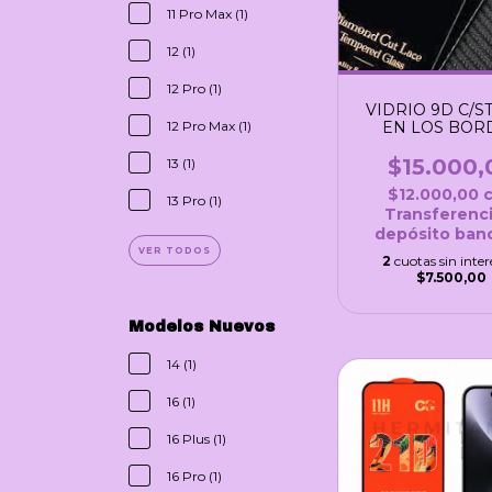
11 Pro Max (1)
12 (1)
12 Pro (1)
VIDRIO 9D C/S
EN LOS BOR
12 Pro Max (1)
$15.000,
13 (1)
$12.000,00
13 Pro (1)
Transferenci
depósito banc
VER TODOS
2
cuotas sin inter
$7.500,00
Modelos Nuevos
14 (1)
16 (1)
16 Plus (1)
16 Pro (1)