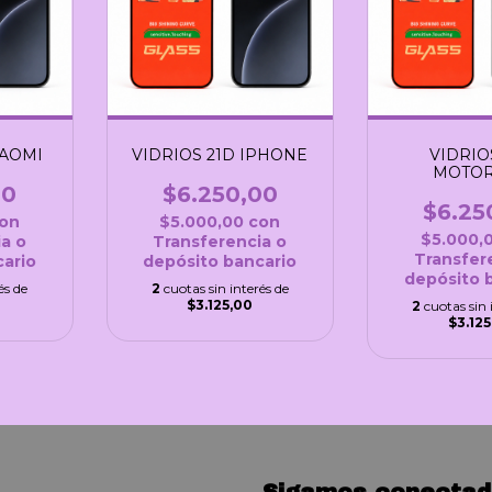
IAOMI
VIDRIOS 21D IPHONE
VIDRIO
MOTO
00
$6.250,00
$6.25
on
$5.000,00
con
$5.000,
a o
Transferencia o
Transfer
ario
depósito bancario
depósito 
és de
2
cuotas sin interés de
$3.125,00
2
cuotas sin 
$3.125
Sigamos conectad