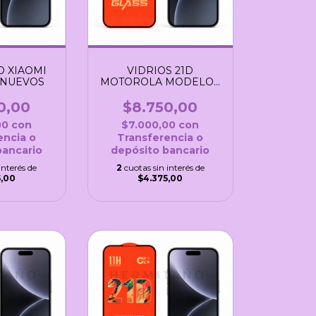
D XIAOMI
VIDRIOS 21D
 NUEVOS
MOTOROLA MODELOS
NUEVOS
0,00
$8.750,00
00
con
$7.000,00
con
encia o
Transferencia o
bancario
depósito bancario
interés de
2
cuotas sin interés de
5,00
$4.375,00