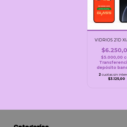
VIDRIOS 21D X
$6.250,
$5.000,00
c
Transferenci
depósito banc
2
cuotas sin inter
$3.125,00
Categorías