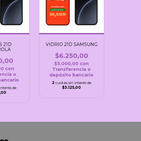
S 21D
VIDRIO 21D SAMSUNG
ROLA
$6.250,00
0,00
$5.000,00
con
00
con
Transferencia o
encia o
depósito bancario
bancario
2
cuotas sin interés de
$3.125,00
interés de
,00
os