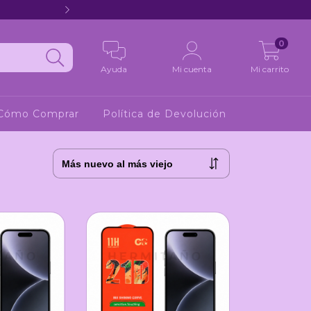
Hola 2
0
Ayuda
Mi cuenta
Mi carrito
Cómo Comprar
Política de Devolución