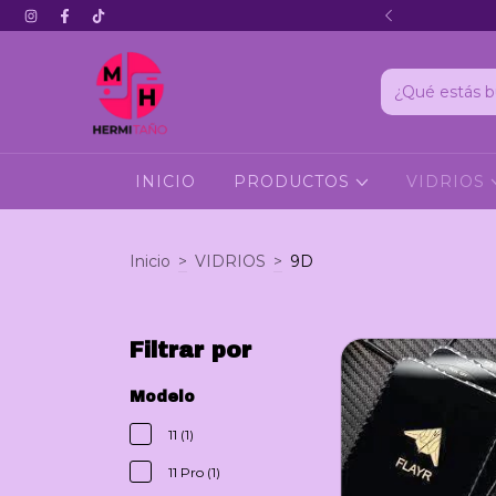
Hola 3
INICIO
PRODUCTOS
VIDRIOS
Inicio
>
VIDRIOS
>
9D
Filtrar por
Modelo
11 (1)
11 Pro (1)