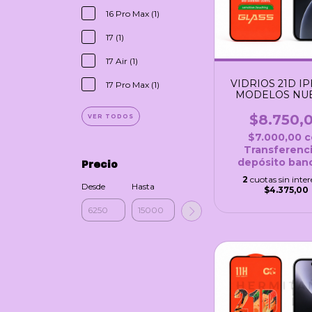
16 Pro Max (1)
17 (1)
17 Air (1)
VIDRIOS 21D I
17 Pro Max (1)
MODELOS NU
$8.750,
VER TODOS
$7.000,00
c
Transferenci
depósito banc
Precio
2
cuotas sin inter
Desde
Hasta
$4.375,00