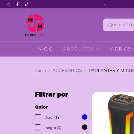
Hola 3
INICIO
PRODUCTOS
VIDRIOS
Inicio
>
ACCESORIOS
>
PARLANTES Y MIC
Filtrar por
Color
Azul (3)
Negro (3)