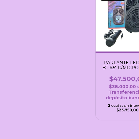
PARLANTE LE
BT 6.5" C/MIC
$47.500,
$38.000,00
Transferenci
depósito banc
2
cuotas sin inter
$23.750,00