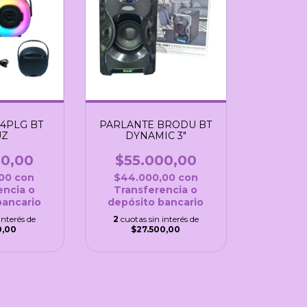
4PLG BT
PARLANTE BRODU BT
UZ
DYNAMIC 3"
00,00
$55.000,00
,00
con
$44.000,00
con
encia o
Transferencia o
bancario
depósito bancario
interés de
2
cuotas sin interés de
0,00
$27.500,00