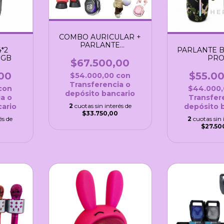
COMBO AURICULAR +
PARLANTE
*2
PARLANTE B
ASTRONAUTA
RGB
PRO
$67.500,00
00
$55.0
$54.000,00
con
Transferencia o
con
$44.000
depósito bancario
a o
Transfer
ario
depósito 
2
cuotas sin interés de
$33.750,00
és de
2
cuotas sin 
$27.50