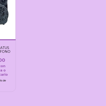
GATUS
ROFONO
00
con
a o
ario
és de