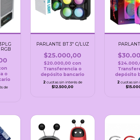
3PLG
PARLANTE BT 3" C/LUZ
PARLANTE
 RGB
$25.000,00
$30.0
00
$20.000,00
con
$24.000
con
Transferencia o
Transfer
a o
depósito bancario
depósito 
ario
2
cuotas sin interés de
2
cuotas sin 
$12.500,00
$15.00
és de