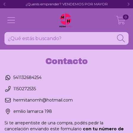
¿Querés emprender? VENDEMOS POR MAYOR
0
Contacto
541132684254
1150272535
hermitanomh@hotmail.com
emilio lamarca 198
Si te arrepentiste de una compra, podés pedir la
cancelación enviando este formulario
con tu número de