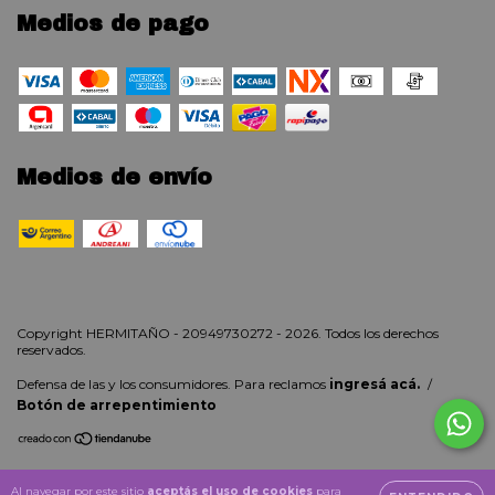
Medios de pago
Medios de envío
Copyright HERMITAÑO - 20949730272 - 2026. Todos los derechos
reservados.
Defensa de las y los consumidores. Para reclamos
ingresá acá.
/
Botón de arrepentimiento
Al navegar por este sitio
aceptás el uso de cookies
para