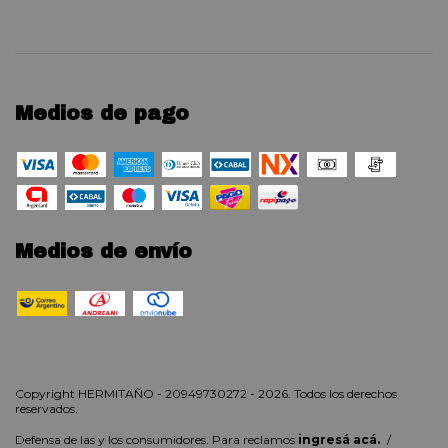
Medios de pago
Medios de envío
Copyright HERMITAÑO - 20949730272 - 2026. Todos los derechos
reservados.
Defensa de las y los consumidores. Para reclamos
ingresá acá.
/