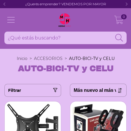
¿Querés emprender? VENDEMOS POR MAYOR
0
Inicio
>
ACCESORIOS
>
AUTO-BICI-TV y CELU
AUTO-BICI-TV y CELU
Filtrar