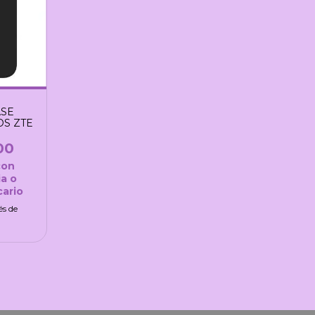
ASE
S ZTE
00
con
a o
ario
és de