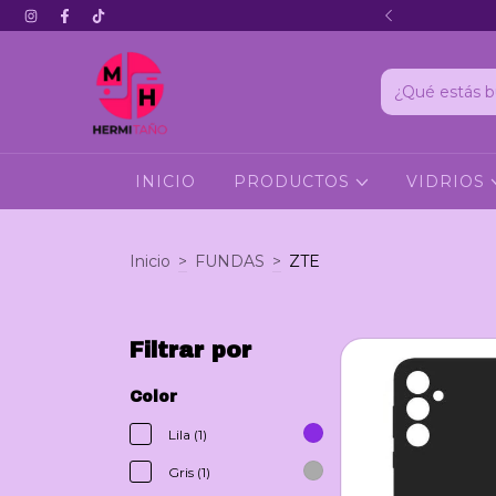
Hola 3
INICIO
PRODUCTOS
VIDRIOS
Inicio
>
FUNDAS
>
ZTE
Filtrar por
Color
Lila (1)
Gris (1)