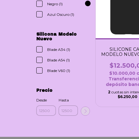
Negro (1)
Azul Oscuro (1)
Silicona Modelo
Nuevo
SILICONE C
Blade A34 (1)
MODELO NUEVO
Blade A54 (1)
$12.500,
Blade V60 (1)
$10.000,00
Transferenci
depósito banc
Precio
2
cuotas sin inter
$6.250,00
Desde
Hasta