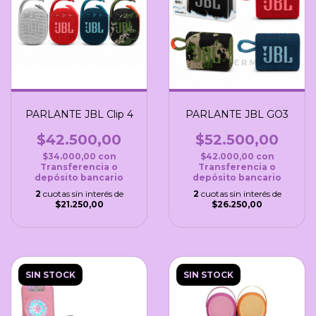
PARLANTE JBL Clip 4
PARLANTE JBL GO3
$42.500,00
$52.500,00
$34.000,00
con
$42.000,00
con
Transferencia o
Transferencia o
depósito bancario
depósito bancario
2
cuotas sin interés de
2
cuotas sin interés de
$21.250,00
$26.250,00
SIN STOCK
SIN STOCK