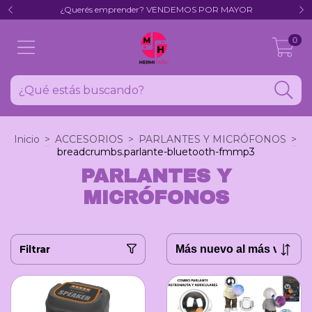
¿Querés emprender? VENDEMOS POR MAYOR
0
Inicio
>
ACCESORIOS
>
PARLANTES Y MICRÓFONOS
>
breadcrumbs.parlante-bluetooth-fmmp3
PARLANTES Y
MICRÓFONOS
Filtrar