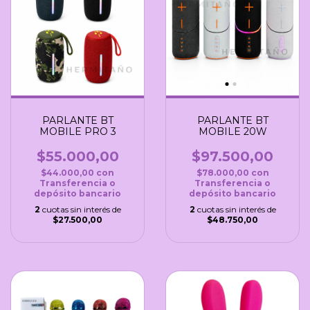
PARLANTE BT
PARLANTE BT
MOBILE PRO 3
MOBILE 20W
$55.000,00
$97.500,00
$44.000,00
con
$78.000,00
con
Transferencia o
Transferencia o
depósito bancario
depósito bancario
2
cuotas sin interés de
2
cuotas sin interés de
$27.500,00
$48.750,00