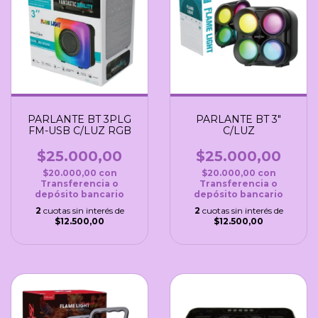
PARLANTE BT 3PLG
PARLANTE BT 3"
FM-USB C/LUZ RGB
C/LUZ
$25.000,00
$25.000,00
$20.000,00
con
$20.000,00
con
Transferencia o
Transferencia o
depósito bancario
depósito bancario
2
cuotas sin interés de
2
cuotas sin interés de
$12.500,00
$12.500,00