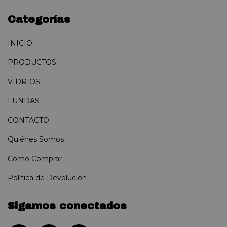
Categorías
INICIO
PRODUCTOS
VIDRIOS
FUNDAS
CONTACTO
Quiénes Somos
Cómo Comprar
Política de Devolución
Sigamos conectados