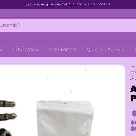
¿Querés emprender? VENDEMOS POR MAYOR
FUNDAS
CONTACTO
Quiénes Somos
Ini
CA
AD
P
$
d