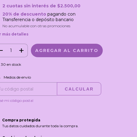
2
cuotas sin interés de
$2.500,00
20% de descuento
pagando con
Transferencia o depósito bancario
No acumulable con otras promociones
r más detalles
30
en stock
CAMBIAR CP
regas para el CP:
Medios de envío
CALCULAR
sé mi código postal
Compra protegida
Tus datos cuidados durante toda la compra.