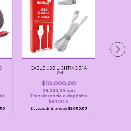
O
CABLE USB LIGHTING 3.1A
CABLE US
1.2M
MAL
$10.000,00
$2
$8.000,00
con
$1
to
Transferencia o depósito
Transfe
bancario
,00
2
cuotas sin interés de
$5.000,00
2
cuotas si