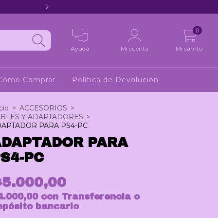
Hola 2
0
Ayuda
Mi cuenta
Mi carrito
Cómo Comprar
Política de Devolución
cio
>
ACCESORIOS
>
BLES Y ADAPTADORES
>
APTADOR PARA PS4-PC
ADAPTADOR PARA
S4-PC
$5.000,00
4.000,00
con
Transferencia o
epósito bancario