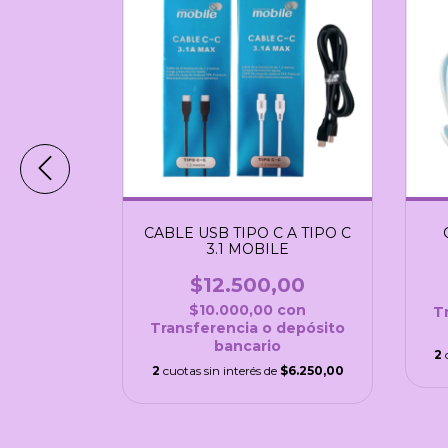
 A TIPO C
CABLE USB TIPO C A TIPO C
W 2M
3.1 MOBILE
,00
$12.500,00
con
$10.000,00
con
T
depósito
Transferencia o depósito
bancario
2
$15.000,00
2
cuotas sin interés de
$6.250,00