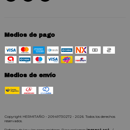
Medios de pago
Medios de envío
Copyright HERMITAÑO - 20949730272 - 2026. Todos los derechos
reservados.
Defensa de las y los consumidores. Para reclamos
ingresá acá.
/