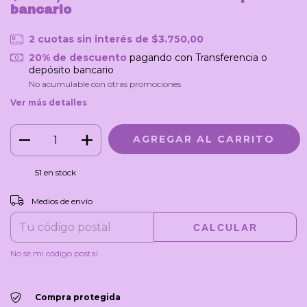
bancario
2
cuotas sin interés de
$3.750,00
20% de descuento
pagando con Transferencia o
depósito bancario
No acumulable con otras promociones
Ver más detalles
51
en stock
CAMBIAR CP
Entregas para el CP:
Medios de envío
CALCULAR
No sé mi código postal
Compra protegida