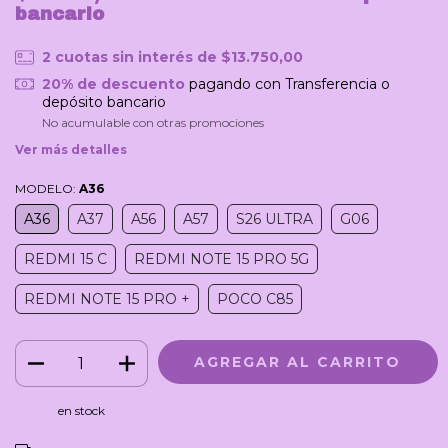
bancario
2
cuotas sin interés de
$13.750,00
20% de descuento
pagando con Transferencia o
depósito bancario
No acumulable con otras promociones
Ver más detalles
MODELO:
A36
A36
A37
A56
A57
S26 ULTRA
G06
REDMI 15 C
REDMI NOTE 15 PRO 5G
REDMI NOTE 15 PRO +
POCO C85
en stock
CAMBIAR CP
Entregas para el CP: