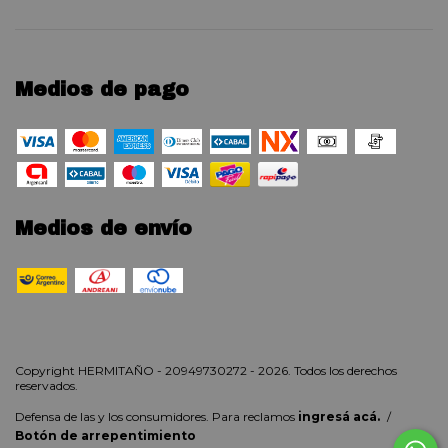
Medios de pago
Medios de envío
Copyright HERMITAÑO - 20949730272 - 2026. Todos los derechos
reservados.
Defensa de las y los consumidores. Para reclamos
ingresá acá.
/
Botón de arrepentimiento