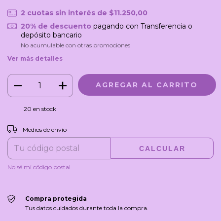
2
cuotas sin interés de
$11.250,00
20% de descuento
pagando con Transferencia o
depósito bancario
No acumulable con otras promociones
Ver más detalles
20
en stock
CAMBIAR CP
Entregas para el CP:
Medios de envío
CALCULAR
No sé mi código postal
Compra protegida
Tus datos cuidados durante toda la compra.