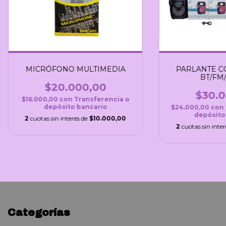
MICRÓFONO MULTIMEDIA
PARLANTE C
BT/FM/
$20.000,00
$30.0
$16.000,00
con
Transferencia o
depósito bancario
$24.000,00
con
depósito
2
cuotas sin interés de
$10.000,00
2
cuotas sin inte
Categorías