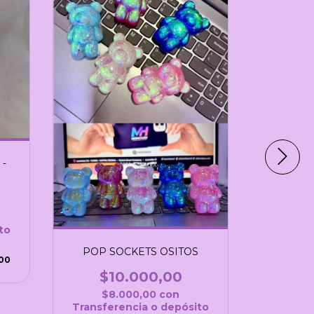
-
POP 
$
$8
Transfe
to
2
cuotas si
POP SOCKETS OSITOS
00
$10.000,00
$8.000,00
con
Transferencia o depósito