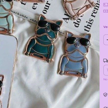
Ve
Ent
No 