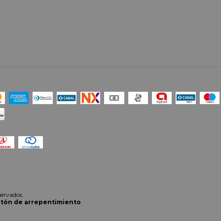
ervados.
tón de arrepentimiento