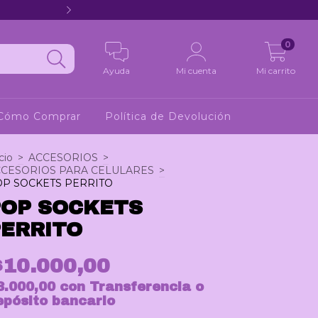
Hola 2
0
Ayuda
Mi cuenta
Mi carrito
Cómo Comprar
Política de Devolución
cio
>
ACCESORIOS
>
CESORIOS PARA CELULARES
>
P SOCKETS PERRITO
POP SOCKETS
PERRITO
$10.000,00
8.000,00
con
Transferencia o
epósito bancario