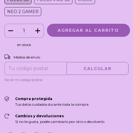
NEO 2 GAMER
en stock
CAMBIAR CP
Entregas para el CP:
Medios de envío
CALCULAR
No sé mi código postal
Compra protegida
Tus datos cuidados durante toda la compra.
Cambios y devoluciones
Si no te gusta, podés cambiarlo por otro o devolverlo.