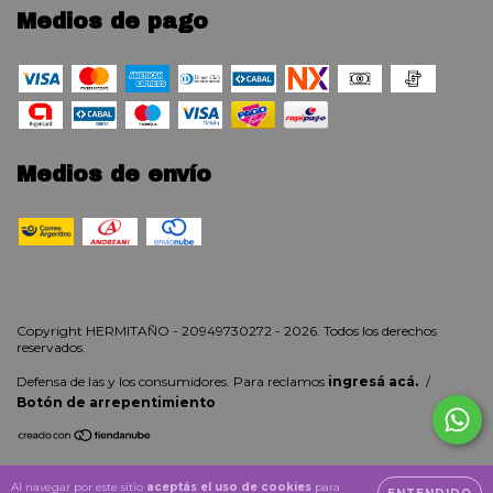
Medios de pago
Medios de envío
Copyright HERMITAÑO - 20949730272 - 2026. Todos los derechos
reservados.
Defensa de las y los consumidores. Para reclamos
ingresá acá.
/
Botón de arrepentimiento
Al navegar por este sitio
aceptás el uso de cookies
para