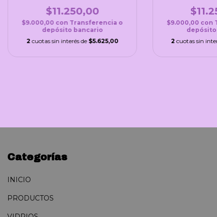
$11.250,00
$11.2
$9.000,00
con
Transferencia o
$9.000,00
con
depósito bancario
depósito
2
cuotas sin interés de
$5.625,00
2
cuotas sin inte
Categorías
INICIO
PRODUCTOS
VIDRIOS