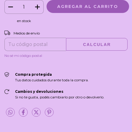
en stock
CAMBIAR CP
Entregas para el CP:
Medios de envío
CALCULAR
No sé mi código postal
Compra protegida
Tus datos cuidados durante toda la compra.
Cambios y devoluciones
Si no te gusta, podés cambiarlo por otro o devolverlo.